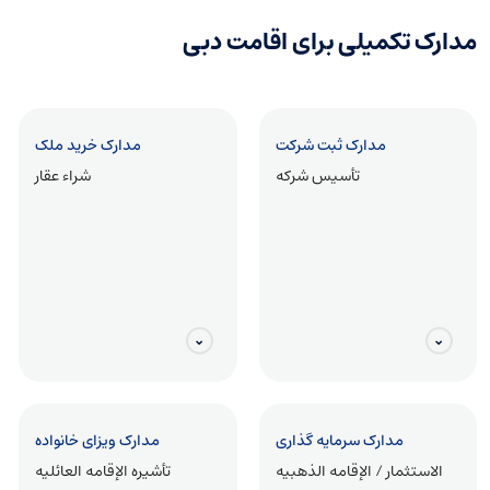
مدارک تکمیلی برای اقامت دبی
کارت اقامت امارات
بطاقه الهویه الإماراتیه (Emirates ID)
مدارک ثبت شرکت
مدارک خرید ملک
تأسیس شرکه
شراء عقار
بیمه درمانی
التأمین الصحی المعتمد فی الإمارات
گواهی عدم سوءپیشینه
شهاده حسن السیره والسلوک
مدارک سرمایه گذاری
مدارک ویزای خانواده
الاستثمار / الإقامه الذهبیه
تأشیره الإقامه العائلیه