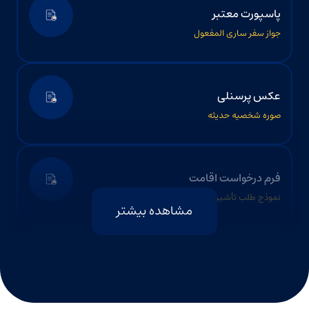
پاسپورت معتبر
جواز سفر ساری المفعول
عکس پرسنلی
صوره شخصیه حدیثه
فرم درخواست اقامت
نموذج طلب تأشیره الإقامه
مشاهده بیشتر
معاینات پزشکی
الفحص الطبی للیاقه – الإمارات