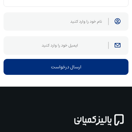
صادرات، دریافت اقامت، صدور فاکتور، عقد قرارداد بین‌المللی یا
توسعه بازار باشد، ثبت شرکت معمولاً از مسیرهای دارایی‌محور مثل
خرید ملک عملیاتی‌تر است.
ثبت شرکت در دبی معمولاً در دو مسیر اصلی انجام می‌شود:
شرکت Mainland
شرکت Free Zone
ارسال درخواست
شرکت Mainland برای فعالیت در بازار داخلی امارات، فروش
مستقیم، ارائه خدمات محلی، قرارداد با شرکت‌های اماراتی و برخی
فعالیت‌های عملیاتی مناسب است. در مقابل، شرکت Free Zone
بیشتر برای تجارت بین‌المللی، مالکیت خارجی، خدمات دیجیتال،
صادرات مجدد، فعالیت‌های تخصصی و کسب‌وکارهایی مناسب است
که الزاماً نیاز به فروش مستقیم داخل امارات ندارند.
انتخاب بین Mainland و Free Zone باید بر اساس نوع فعالیت،