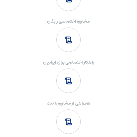
باید از طریق ویزای مناسب اقدام کرد.
در حال حاضر سه مسیر اصلی برای مهاجرت به انگلستان از طریق
مشاوره اختصاصی رایگان
ثبت شرکت وجود دارد که شامل ویزاهای Innovator Founder،
Global Talent و Scale-up می‌شود. هرکدام شرایط و الزامات خاص
خود را دارند و بر اساس نوع فعالیت و سطح تجربه متقاضی انتخاب
می‌شوند.
راهکار اختصاصی برای ایرانیان
ویزای Innovator Founder مخصوص افرادی است که ایده کسب‌وکار
نوآورانه، مقیاس‌پذیر و پایدار برای ثبت شرکت انگلیس دارند و طرح
آن‌ها باید توسط یک نهاد تأییدکننده رسمی تأیید شود. این ویزا پس
از ۳ سال می‌تواند منجر به اقامت دائم انگلیس نیز شود.
همراهی از مشاوره تا ثبت
ویزای Global Talent برای افراد برجسته در حوزه‌هایی مانند علم،
فناوری، هنر و دانشگاه صادر می‌شود و نیازی به پیشنهاد شغلی
ندارد. این ویزا پس از ۵ سال امکان دریافت اقامت دائم را فراهم
می‌کند.