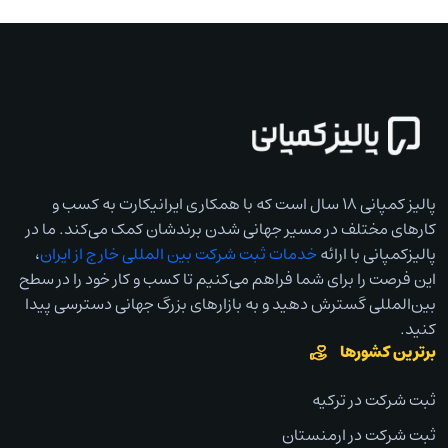
نقش مهمی در میزان مالیات پرداختی داشته باشد.
چه شرکتی در انگلیس ثبت کنیم؟
ثبت شرکت بازرگانی در انگلستان
بر اساس داده‌های منتشرشده در سال ۲۰۲۴، میزان تولید ناخالص
داخلی یا GDP حدود ۳.۸۴ تریلیون دلار بود. به همین دلیل
پالیز کمپانی ۱۸ سال است که با همکاری ایرانیکارت به کسب و
انگلستان در میان بزرگ‌ترین اقتصادهای جهان، در رتبه ششم قرار
کارهای مختلف در مسیر جهانی شدن برندشان کمک می‌کند. ما در
گرفت. همچنین انگلستان با جمعیتی حدود ۶۷ میلیون نفر، بازار
پالیزکمپانی با ارائه
خدمات ثبت شرکت بین المللی خارج از ایران
،
مصرفی قوی دارد. همه این‌ها نشان می‌دهند که ورود به دنیای
این فرصت را برای شما فراهم می‌کنیم تا کسب و کار خود را در سطح
بازرگانی و تجارت انگلستان، فرصت خوبی برای سودآوری فراهم
بین‌المللی گسترش دهید و به بازارهای بزرگ جهانی دسترسی پیدا
می‌کند.
کنید.
برترین کشورها
برای ثبت شرکت بازرگانی در انگلستان می‌توانید در یکی از زمینه‌های
ثبت شرکت در ترکیه
احداث نمایندگی یک شرکت، ترخیص کالا از گمرک‌های داخلی و
بین‌المللی، خرید و فروش، توزیع کالا، احداث موسسات اعتباری،
ثبت شرکت در ارمنستان